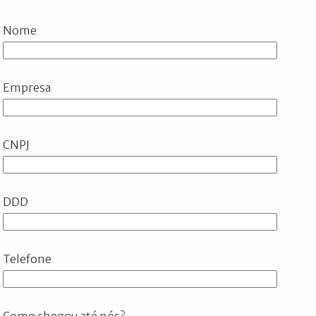
Nome
Empresa
CNPJ
DDD
Telefone
Como chegou até nós?