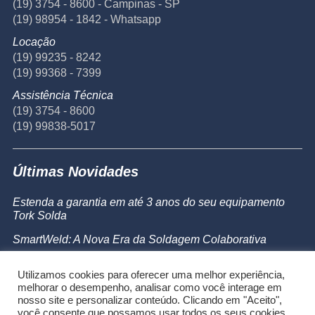
(19) 3754 - 8600 - Campinas - SP
(19) 98954 - 1842 - Whatsapp
Locação
(19) 99235 - 8242
(19) 99368 - 7399
Assistência Técnica
(19) 3754 - 8600
(19) 99838-5017
Últimas Novidades
Estenda a garantia em até 3 anos do seu equipamento
Tork Solda
SmartWeld: A Nova Era da Soldagem Colaborativa
Catálogo de Produtos
Utilizamos cookies para oferecer uma melhor experiência,
Powermax 45 SYNC
melhorar o desempenho, analisar como você interage em
nosso site e personalizar conteúdo. Clicando em "Aceito",
você consente que possamos usar todos os seus cookies.