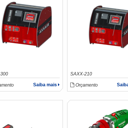
300
SAXX-210
Saiba mais
Saib
amento
Orçamento