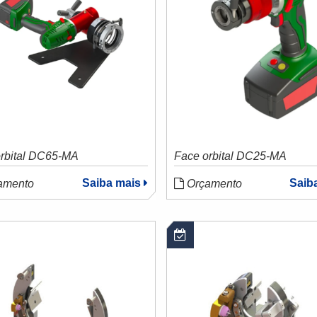
orbital DC65-MA
Face orbital DC25-MA
Saiba mais
Saib
amento
Orçamento
sponível para Locação