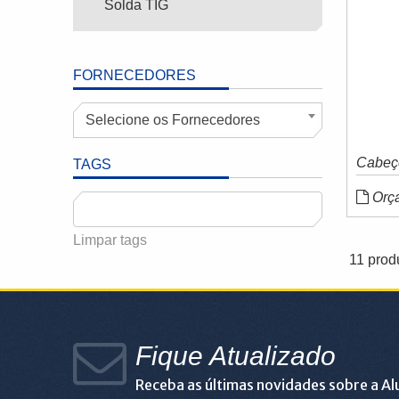
Solda TIG
FORNECEDORES
Selecione os Fornecedores
Cabeç
TAGS
Orç
Limpar tags
11 prod
Fique Atualizado
Receba as últimas novidades sobre a A