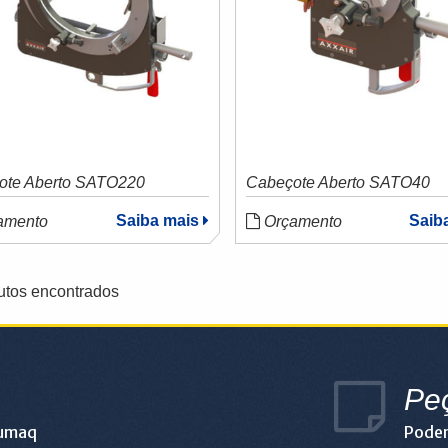
ote Aberto SATO220
Cabeçote Aberto SATO40
Saiba mais
Saib
amento
Orçamento
utos encontrados
Pe
lumaq
Podem