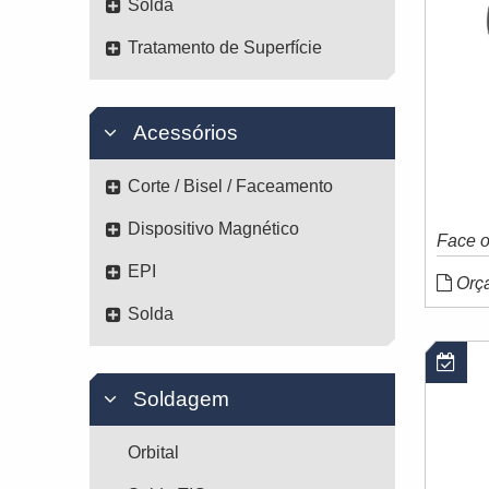
Solda
Tratamento de Superfície
Acessórios
Corte / Bisel / Faceamento
Dispositivo Magnético
Face 
EPI
Orç
Solda
Disponível para Locação
Di
Soldagem
Orbital