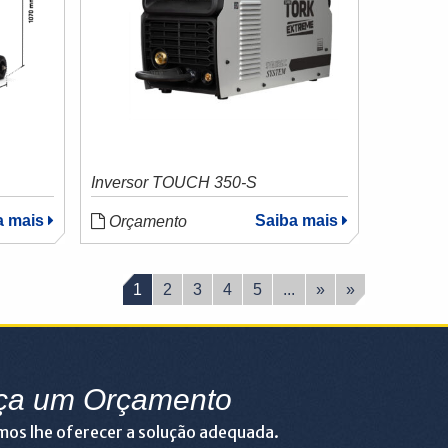
Inversor TOUCH 350-S
a mais
Saiba mais
Orçamento
1
2
3
4
5
...
»
»
ça um Orçamento
os lhe oferecer a solução adequada.