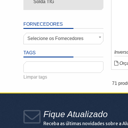
Solda TIG
FORNECEDORES
Selecione os Fornecedores
Inver
TAGS
Orç
Limpar tags
71 prod
Fique Atualizado
Receba as últimas novidades sobre a A