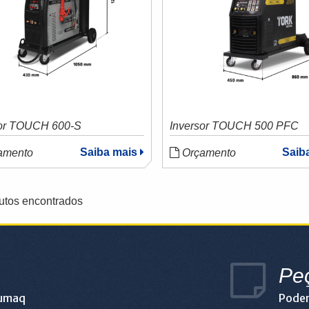
sor TOUCH 600-S
Inversor TOUCH 500 PFC
Saiba mais
Saib
amento
Orçamento
utos encontrados
Pe
lumaq
Podem