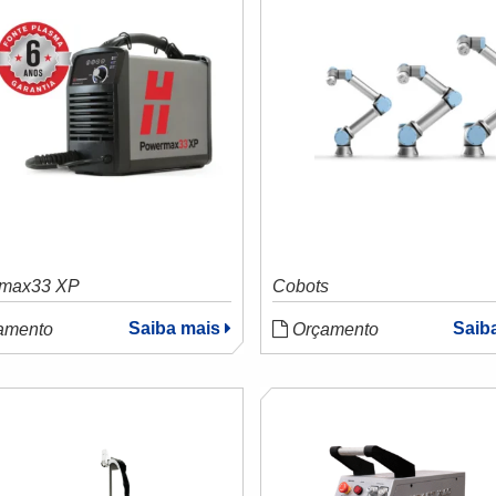
max33 XP
Cobots
Saiba mais
Saib
amento
Orçamento