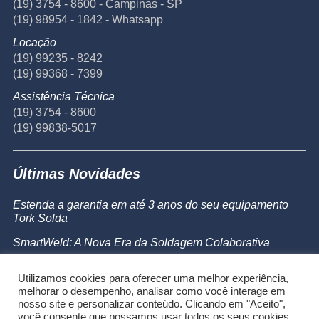
(19) 3754 - 8600 - Campinas - SP
(19) 98954 - 1842 - Whatsapp
Locação
(19) 99235 - 8242
(19) 99368 - 7399
Assistência Técnica
(19) 3754 - 8600
(19) 99838-5017
Últimas Novidades
Estenda a garantia em até 3 anos do seu equipamento
Tork Solda
SmartWeld: A Nova Era da Soldagem Colaborativa
Catálogo de Produtos
Utilizamos cookies para oferecer uma melhor experiência,
Powermax 45 SYNC
melhorar o desempenho, analisar como você interage em
nosso site e personalizar conteúdo. Clicando em "Aceito",
você consente que possamos usar todos os seus cookies.