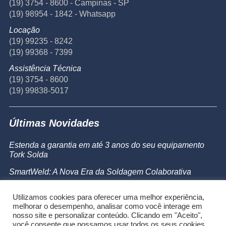
(19) 3754 - 8600 - Campinas - SP
(19) 98954 - 1842 - Whatsapp
Locação
(19) 99235 - 8242
(19) 99368 - 7399
Assistência Técnica
(19) 3754 - 8600
(19) 99838-5017
Últimas Novidades
Estenda a garantia em até 3 anos do seu equipamento
Tork Solda
SmartWeld: A Nova Era da Soldagem Colaborativa
Catálogo de Produtos
Utilizamos cookies para oferecer uma melhor experiência,
Powermax 45 SYNC
melhorar o desempenho, analisar como você interage em
nosso site e personalizar conteúdo. Clicando em "Aceito",
você consente que possamos usar todos os seus cookies.