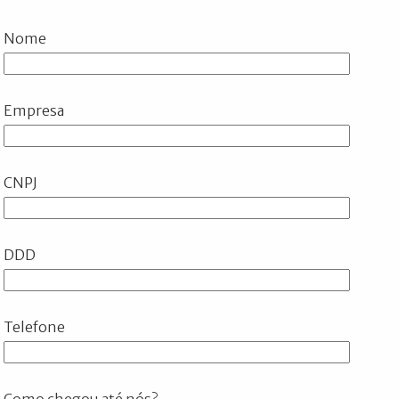
Nome
Empresa
CNPJ
DDD
Telefone
Como chegou até nós?