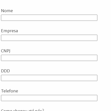
Nome
Empresa
CNPJ
DDD
Telefone
Como chegou até nós?