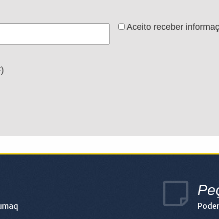
Aceito receber informa
)
Pe
lumaq
Podem