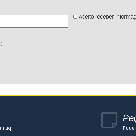
Aceito receber informa
)
Pe
lumaq
Podem