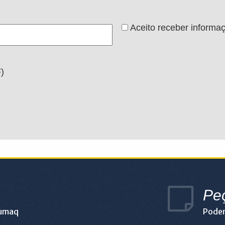
Aceito receber informa
)
Pe
lumaq
Podem