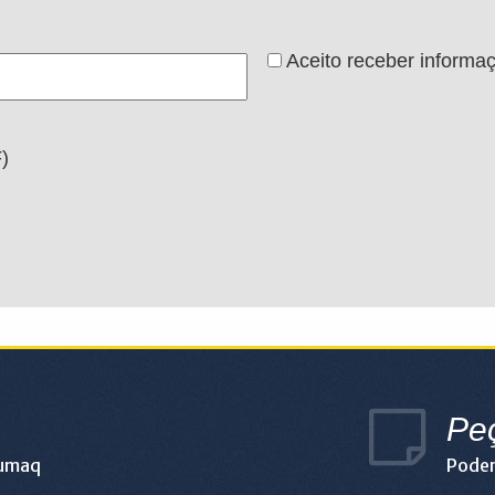
Aceito receber informa
)
Pe
lumaq
Podem