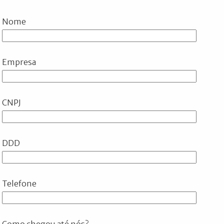
Nome
Empresa
CNPJ
DDD
Telefone
Como chegou até nós?