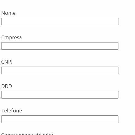
Nome
Empresa
CNPJ
DDD
Telefone
Como chegou até nós?