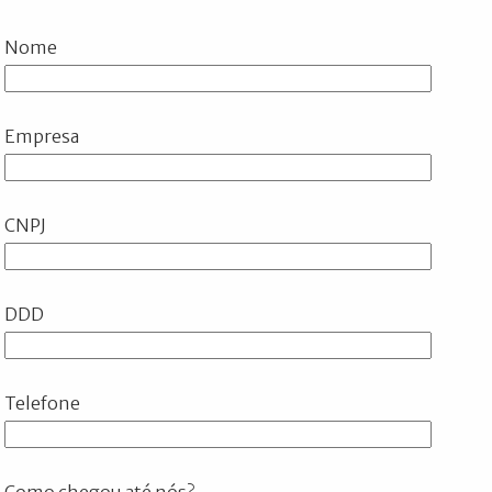
Nome
Empresa
CNPJ
DDD
Telefone
Como chegou até nós?