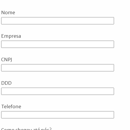
Nome
Empresa
CNPJ
DDD
Telefone
Como chegou até nós?