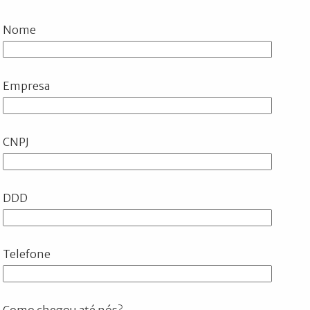
Nome
Empresa
CNPJ
DDD
Telefone
Como chegou até nós?