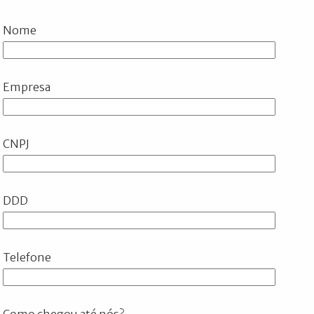
Nome
Empresa
CNPJ
DDD
Telefone
Como chegou até nós?