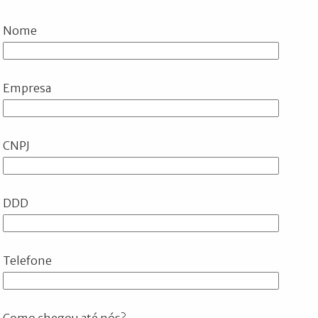
Nome
Empresa
CNPJ
DDD
Telefone
Como chegou até nós?