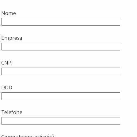
Nome
Empresa
CNPJ
DDD
Telefone
Como chegou até nós?