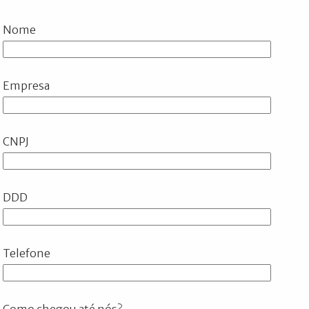
Nome
Empresa
CNPJ
DDD
Telefone
Como chegou até nós?