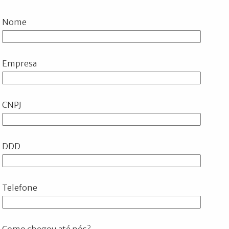
Nome
Empresa
CNPJ
DDD
Telefone
Como chegou até nós?