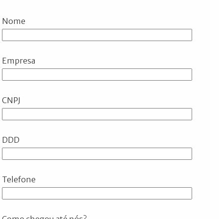
Nome
Empresa
CNPJ
DDD
Telefone
Como chegou até nós?