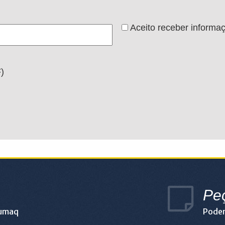
Aceito receber informa
)
Pe
lumaq
Podem