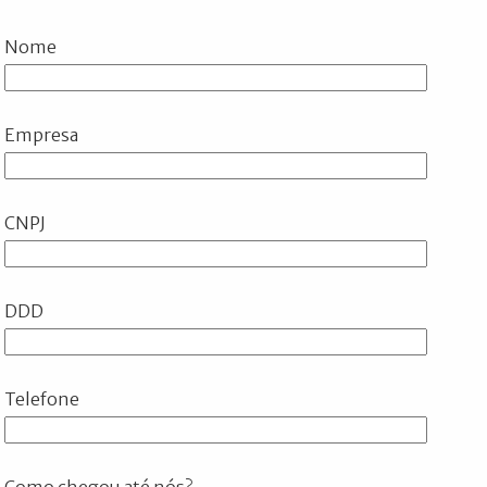
Nome
Empresa
CNPJ
DDD
Telefone
Como chegou até nós?