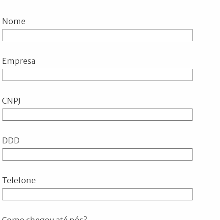
Nome
Empresa
CNPJ
DDD
Telefone
Como chegou até nós?