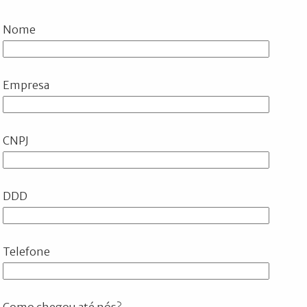
Nome
Empresa
CNPJ
DDD
Telefone
Como chegou até nós?