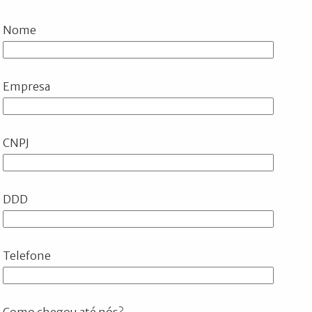
Nome
Empresa
CNPJ
DDD
Telefone
Como chegou até nós?