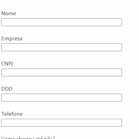
Nome
Empresa
CNPJ
DDD
Telefone
Como chegou até nós?