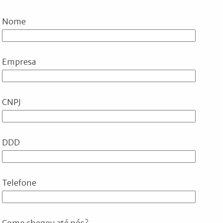
Nome
Empresa
CNPJ
DDD
Telefone
Como chegou até nós?