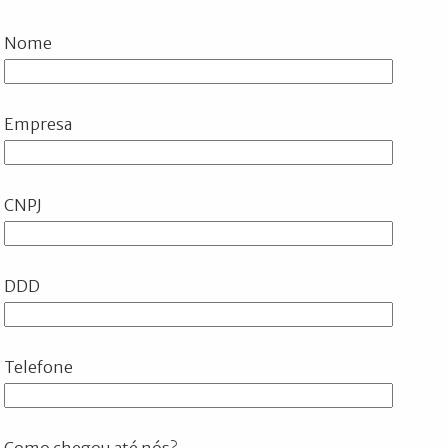
Nome
Empresa
CNPJ
DDD
Telefone
Como chegou até nós?