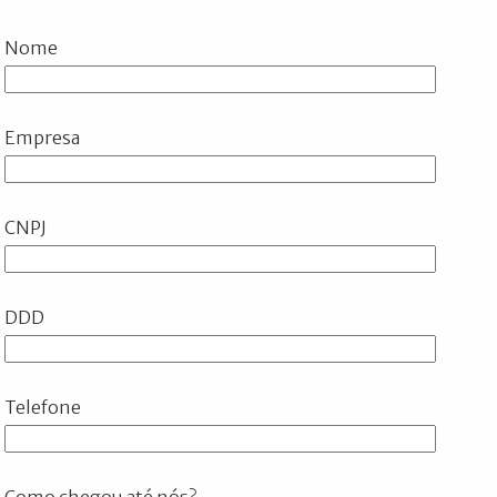
Nome
Empresa
CNPJ
DDD
Telefone
Como chegou até nós?