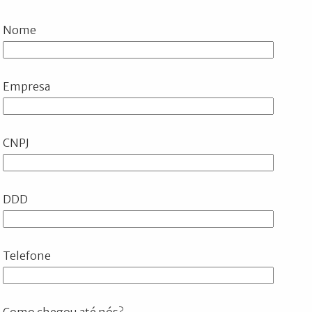
Nome
Empresa
CNPJ
DDD
Telefone
Como chegou até nós?