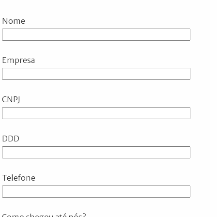
Nome
Empresa
CNPJ
DDD
Telefone
Como chegou até nós?