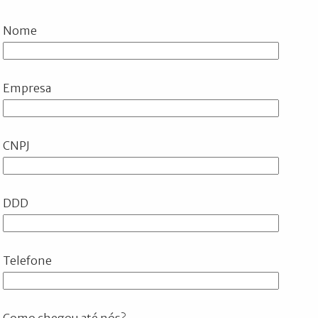
Nome
Empresa
CNPJ
DDD
Telefone
Como chegou até nós?