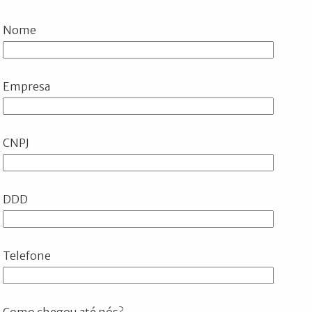
Nome
Empresa
CNPJ
DDD
Telefone
Como chegou até nós?