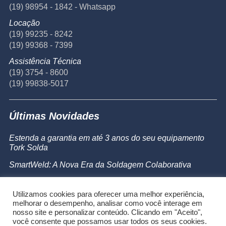
(19) 98954 - 1842 - Whatsapp
Locação
(19) 99235 - 8242
(19) 99368 - 7399
Assistência Técnica
(19) 3754 - 8600
(19) 99838-5017
Últimas Novidades
Estenda a garantia em até 3 anos do seu equipamento
Tork Solda
SmartWeld: A Nova Era da Soldagem Colaborativa
Catálogo de Produtos
Utilizamos cookies para oferecer uma melhor experiência,
Powermax 45 SYNC
melhorar o desempenho, analisar como você interage em
nosso site e personalizar conteúdo. Clicando em "Aceito",
você consente que possamos usar todos os seus cookies.