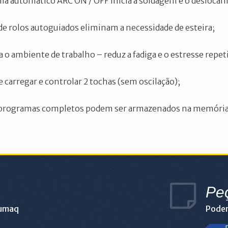
ma automático ARC ON / OFF inicia a soldagem e o desloc
de rolos autoguiados eliminam a necessidade de esteira;
 o ambiente de trabalho – reduz a fadiga e o estresse repet
e carregar e controlar 2 tochas (sem oscilação);
programas completos podem ser armazenados na memória n
Pe
lumaq
Podem