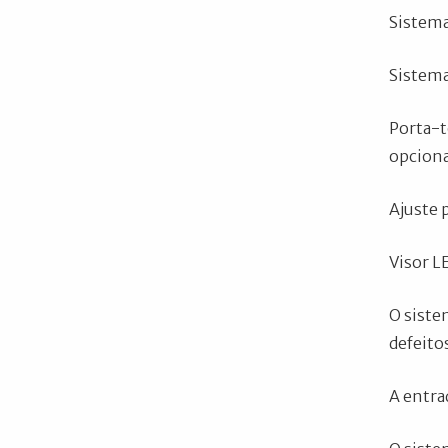
Sistema
Sistema
Porta-t
opciona
Ajuste 
Visor L
O siste
defeito
A entra