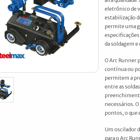
alta qualidade
eletrônico de 
estabilização 
permite uma ge
especificações
da soldagem e 
O Arc Runner 
contínua ou po
permitem a pr
entre as solda
preenchimento 
necessários. O 
pontos, o que
Um oscilador d
para o Arc Run