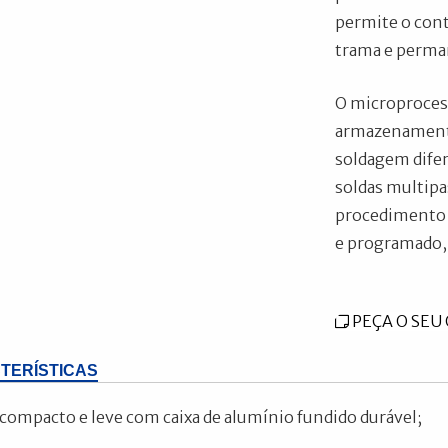
permite o cont
trama e permanê
O microproces
armazenamento
soldagem difer
soldas multip
procedimento 
e programado,
PEÇA O SE
TERÍSTICAS
compacto e leve com caixa de alumínio fundido durável;