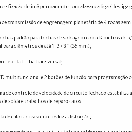
 de fixação de ímã permanente com alavanca liga / desliga 
 de transmissão de engrenagem planetária de 4 rodas se
ochas padrão para tochas de soldagem com diâmetros de 5/
l para diâmetros de até 1-3 / 8 ″ (35 mm);
preciso da tocha transversal;
ED multifuncional e 2 botões de função para programação 
ma de controle de velocidade de circuito fechado estabiliza
s de solda e trabalhos de reparo caros;
da de calor consistente reduz a distorção;