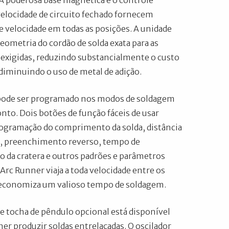
. A poderosa base magnética e o controle
velocidade de circuito fechado fornecem
de velocidade em todas as posições. A unidade
ometria do cordão de solda exata para as
 exigidas, reduzindo substancialmente o custo
diminuindo o uso de metal de adição.
pode ser programado nos modos de soldagem
nto. Dois botões de função fáceis de usar
ogramação do comprimento da solda, distância
s, preenchimento reverso, tempo de
da cratera e outros padrões e parâmetros
Arc Runner viaja a toda velocidade entre os
 economiza um valioso tempo de soldagem.
e tocha de pêndulo opcional está disponível
ner produzir soldas entrelaçadas. O oscilador