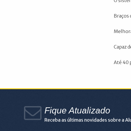
O siste
Braços 
Melhora
Capaz d
Até 40 
Fique Atualizado
Receba as últimas novidades sobre a A