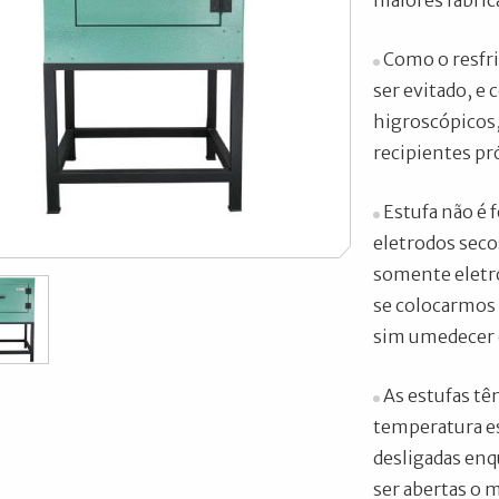
maiores fabric
Como o resfri
ser evitado, e
higroscópicos
recipientes pr
Estufa não é f
eletrodos seco
somente eletro
se colocarmos 
sim umedecer o
As estufas tê
temperatura es
desligadas enq
ser abertas o