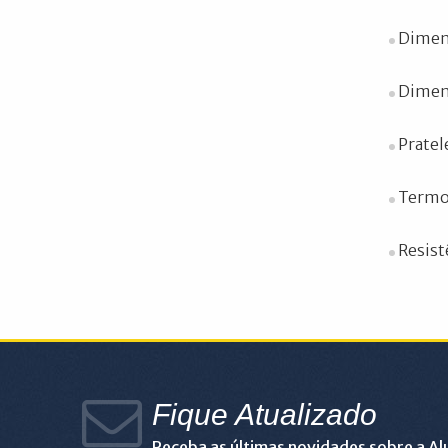
Dimens
Dimens
Pratele
Termos
Resist
Fique Atualizado
Receba as últimas novidades sobre a A