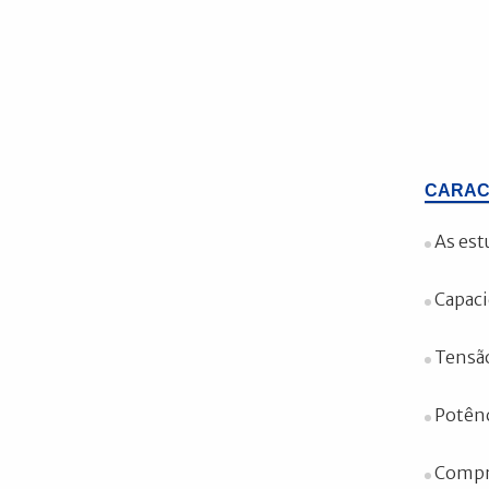
CARAC
As est
Capaci
Tensão
Potênc
Compr