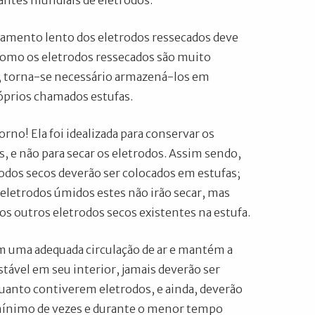
antes mundiais de eletrodos.
amento lento dos eletrodos ressecados deve
 como os eletrodos ressecados são muito
, torna-se necessário armazená-los em
óprios chamados estufas.
orno! Ela foi idealizada para conservar os
s, e não para secar os eletrodos. Assim sendo,
dos secos deverão ser colocados em estufas;
eletrodos úmidos estes não irão secar, mas
s outros eletrodos secos existentes na estufa.
m uma adequada circulação de ar e mantém a
tável em seu interior, jamais deverão ser
uanto contiverem eletrodos, e ainda, deverão
 mínimo de vezes e durante o menor tempo