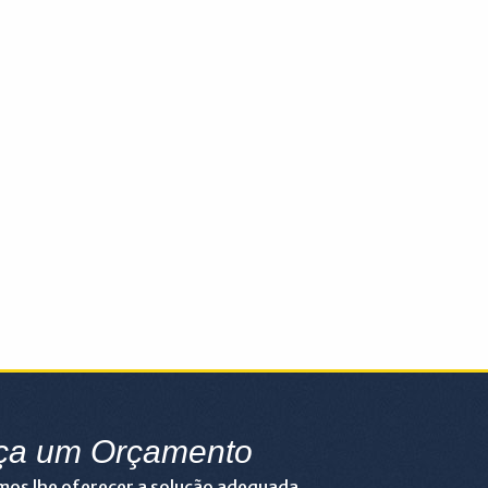
ça um Orçamento
os lhe oferecer a solução adequada.