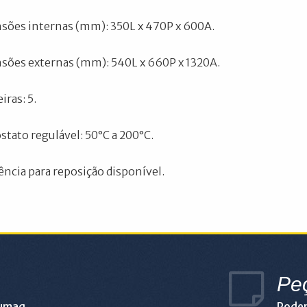
ões internas (mm): 350L x 470P x 600A.
ões externas (mm): 540L x 660P x 1320A.
iras: 5.
tato regulável: 50°C a 200°C.
ência para reposição disponível.
Pe
lumaq
Podem