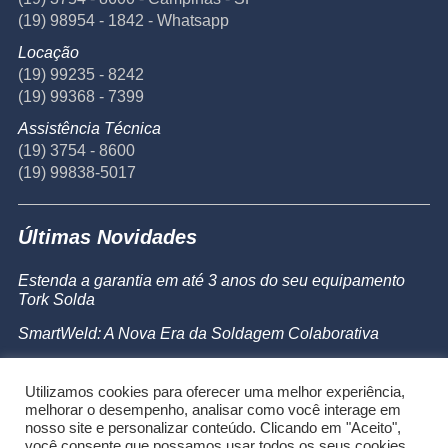
(19) 98954 - 1842 - Whatsapp
Locação
(19) 99235 - 8242
(19) 99368 - 7399
Assistência Técnica
(19) 3754 - 8600
(19) 99838-5017
Últimas Novidades
Estenda a garantia em até 3 anos do seu equipamento
Tork Solda
SmartWeld: A Nova Era da Soldagem Colaborativa
Catálogo de Produtos
Utilizamos cookies para oferecer uma melhor experiência,
Powermax 45 SYNC
melhorar o desempenho, analisar como você interage em
nosso site e personalizar conteúdo. Clicando em "Aceito",
você consente que possamos usar todos os seus cookies.