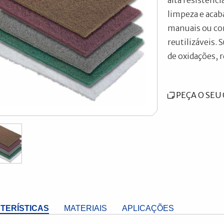
alta resistênci
limpeza e acab
manuais ou co
reutilizáveis.
de oxidações, 
PEÇA O SE
TERÍSTICAS
MATERIAIS
APLICAÇÕES