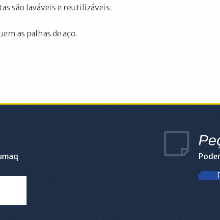
as são laváveis e reutilizáveis.
uem as palhas de aço.
Pe
lumaq
Podem