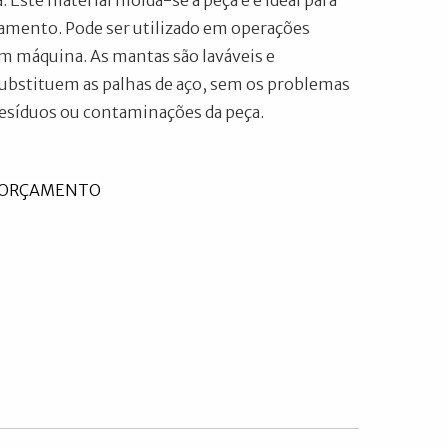
a. Este material molda-se à peça e é ideal para
amento. Pode ser utilizado em operações
m máquina. As mantas são laváveis e
 Substituem as palhas de aço, sem os problemas
resíduos ou contaminações da peça.
U ORÇAMENTO