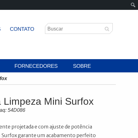
S
CONTATO
FORNECEDORES
SOBRE
fox
 Limpeza Mini Surfox
maq: 54D086
te projetada e com ajuste de potência
ni Surfox garante um acabamento perfeito