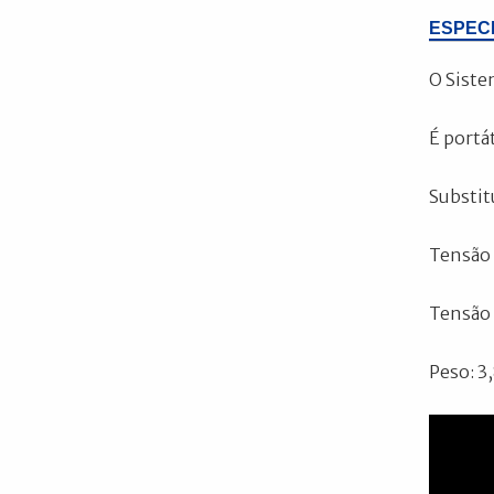
ESPEC
O Siste
É portá
Substit
Tensão 
Tensão 
Peso: 3,