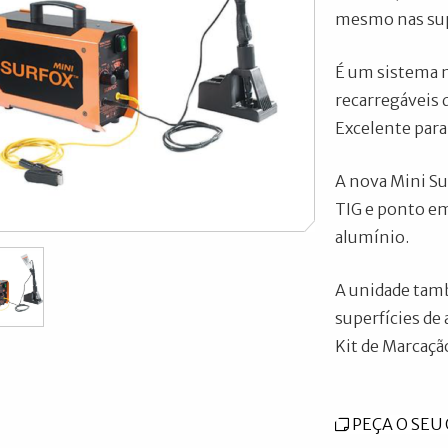
mesmo nas supe
É um sistema ma
recarregáveis d
Excelente para
A nova Mini Su
TIG e ponto em
alumínio.
A unidade tamb
superfícies de 
Kit de Marcaçã
PEÇA O SE