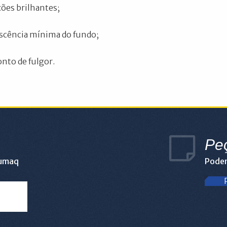
ações brilhantes;
escência mínima do fundo;
onto de fulgor.
Pe
lumaq
Podem