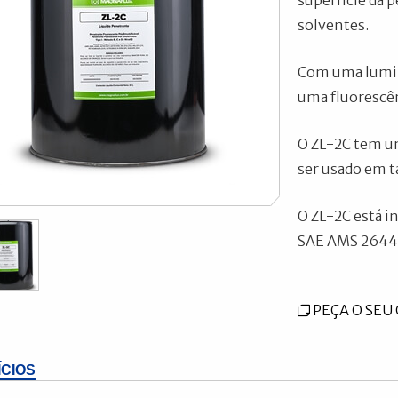
superfície da 
solventes.
Com uma luminá
uma fluorescên
O ZL-2C tem um
ser usado em t
O ZL-2C está i
SAE AMS 2644 e
PEÇA O SE
ÍCIOS