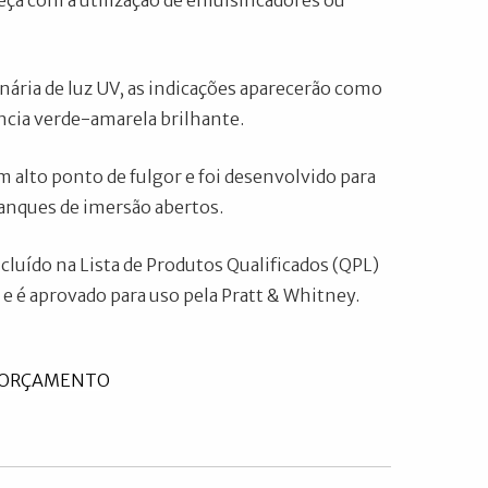
peça com a utilização de emulsificadores ou
ria de luz UV, as indicações aparecerão como
cia verde-amarela brilhante.
 alto ponto de fulgor e foi desenvolvido para
anques de imersão abertos.
ncluído na Lista de Produtos Qualificados (QPL)
 é aprovado para uso pela Pratt & Whitney.
U ORÇAMENTO