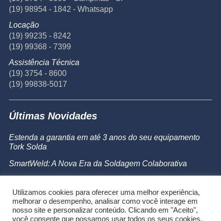
(19) 98954 - 1842 - Whatsapp
Locação
(19) 99235 - 8242
(19) 99368 - 7399
Assistência Técnica
(19) 3754 - 8600
(19) 99838-5017
Últimas Novidades
Estenda a garantia em até 3 anos do seu equipamento
Tork Solda
SmartWeld: A Nova Era da Soldagem Colaborativa
Catálogo de Produtos
Utilizamos cookies para oferecer uma melhor experiência,
Powermax 45 SYNC
melhorar o desempenho, analisar como você interage em
nosso site e personalizar conteúdo. Clicando em "Aceito",
você consente que possamos usar todos os seus cookies.