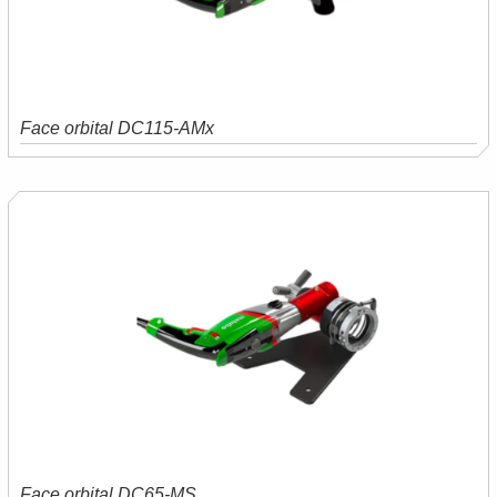
Face orbital DC115-AMx
Saiba mais
Orçamento
Face orbital DC65-MS