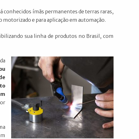
já conhecidos ímãs permanentes de terras raras,
 motorizado e para aplicação em automação.
ilizando sua linha de produtos no Brasil, com
da
ou
de
to
ém
or
ma
 em