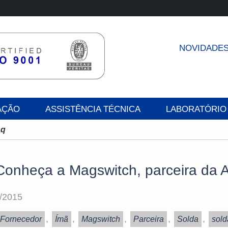
NOVIDADE
AÇÃO
ASSISTÊNCIA TÉCNICA
LABORATÓRIO
aq
onheça a Magswitch, parceira da 
/2015
,
,
,
,
,
Fornecedor
Ímã
Magswitch
Parceira
Solda
sol