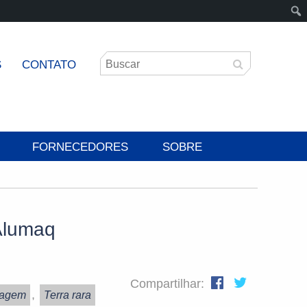
S
CONTATO
FORNECEDORES
SOBRE
Alumaq
Compartilhar:
,
dagem
Terra rara