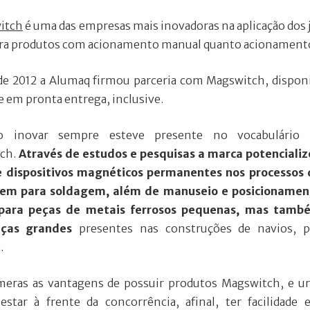
itch
é uma das empresas mais inovadoras na aplicação dos 
ara produtos com acionamento manual quanto acionamento
e 2012 a Alumaq firmou parceria com Magswitch, disponib
e em pronta entrega, inclusive.
o inovar sempre esteve presente no vocabulário 
ch.
Através de estudos e pesquisas a marca potencializ
e dispositivos magnéticos permanentes nos processos 
m para soldagem, além de manuseio e posicionamen
para peças de metais ferrosos pequenas, mas tamb
eças grandes
presentes nas construções de navios, p
.
meras as vantagens de possuir produtos Magswitch, e u
estar à frente da concorrência, afinal, ter facilidade