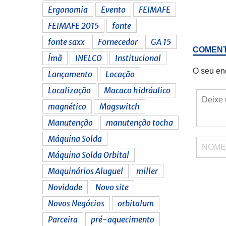
Ergonomia
Evento
FEIMAFE
FEIMAFE 2015
fonte
fonte saxx
Fornecedor
GA 15
COMENT
Ímã
INELCO
Institucional
O seu en
Lançamento
Locação
Localização
Macaco hidráulico
magnético
Magswitch
Manutenção
manutenção tocha
Máquina Solda
NOM
Máquina Solda Orbital
Maquinários Aluguel
miller
Novidade
Novo site
Novos Negócios
orbitalum
Parceira
pré-aquecimento