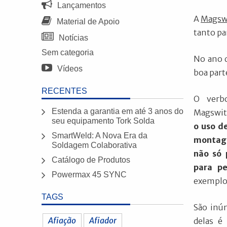
Lançamentos
A
Magsw
Material de Apoio
tanto p
Notícias
Sem categoria
No ano d
Vídeos
boa part
RECENTES
O verb
Estenda a garantia em até 3 anos do
Magswit
seu equipamento Tork Solda
o uso d
SmartWeld: A Nova Era da
montage
Soldagem Colaborativa
não só 
Catálogo de Produtos
para p
Powermax 45 SYNC
exemplo
TAGS
São inú
Afiação
Afiador
delas é 