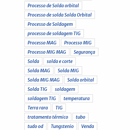
Processo de Solda orbital
Processo de solda Solda Orbital
Processo de Soldagem
processo de soldagem TIG
Processo MAG
Processo MIG
Processo MIG MAG
Segurança
Solda
solda e corte
Solda MAG
Solda MIG
Solda MIG MAG
Solda orbital
Solda TIG
soldagem
soldagem TIG
temperatura
Terra rara
TIG
tratamento térmico
tubo
tudo od
Tungstenio
Venda