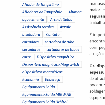
manusear
Afiador de Tungstênio
maior e
Afiadores de Tungstênio
Alumaq
seguran
aquecimento
Arco de Solda
trabalho
Assistência tecnica
Axxair
biseladora
Contato
É import
encontra
cortadora
cortadora de tubo
com peç
cortadoras
cortadoras de tubos
atração 
corte
Dispositivo magnético
Dispositivo magnético Magswitch
Os disp
dispositivos magnéticos
espessu
de atraç
Economia
Endereço
podem s
Equipamento Solda
soldagem
Equipamento Solda MIG MAG
equipam
Equipamento Solda Orbital