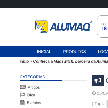
INICIAL
PRODUTOS
LOC
Início
>
Conheça a Magswitch, parceira da Alum
CATEGORIAS
C
Artigos
15/09
Dica
Eventos
| Tags: