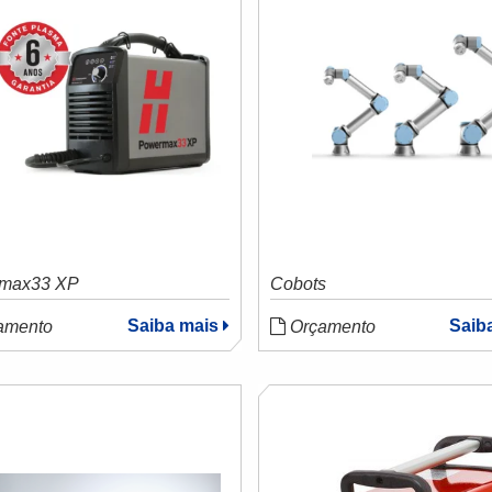
max33 XP
Cobots
Saiba mais
Saib
amento
Orçamento