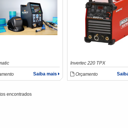
matic
Invertec 220 TPX
Saiba mais
Saib
amento
Orçamento
tos encontrados