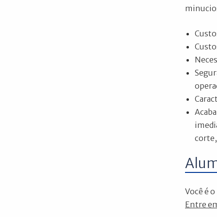
minucio
Custo
Custo
Necess
Segur
opera
Carac
Acaba
imedi
corte
Alum
Você é o
Entre em