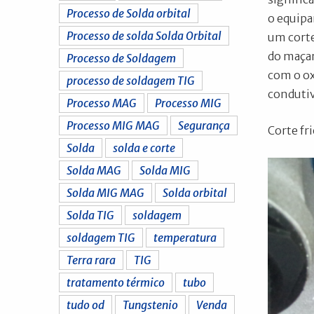
Processo de Solda orbital
o equipa
Processo de solda Solda Orbital
um corte
do maçar
Processo de Soldagem
com o ox
processo de soldagem TIG
condutiv
Processo MAG
Processo MIG
Processo MIG MAG
Segurança
Corte fri
Solda
solda e corte
Solda MAG
Solda MIG
Solda MIG MAG
Solda orbital
Solda TIG
soldagem
soldagem TIG
temperatura
Terra rara
TIG
tratamento térmico
tubo
tudo od
Tungstenio
Venda