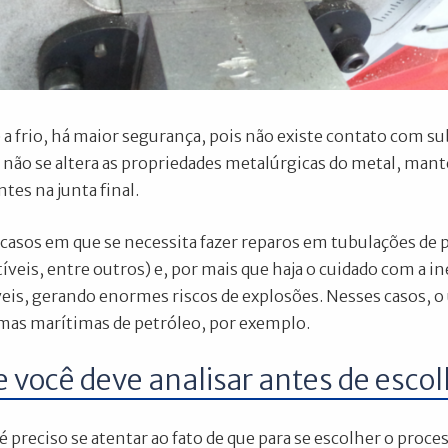
 a frio, há maior segurança, pois não existe contato com su
ão se altera as propriedades metalúrgicas do metal, mant
tes na junta final.
casos em que se necessita fazer reparos em tubulações de p
veis, entre outros) e, por mais que haja o cuidado com a i
eis, gerando enormes riscos de explosões. Nesses casos, o u
mas marítimas de petróleo, por exemplo.
 você deve analisar antes de escolh
 é preciso se atentar ao fato de que para se escolher o proc