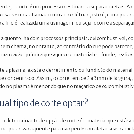
nte, o corte é um processo destinado a separar metais. A di
 usa-se uma chama ou um arco elétrico, isto é, é um proces
 a frio é realizada uma usinagem, ou seja, ocorre a separa
 a quente, há dois processos principais: oxicombustível, c
 tem chama, no entanto, ao contrário do que pode parecer, n
uma reação química que aquece o material e o funde, realiza
rte a plasma, existe o derretimento ou fundição do materia
e concentrado. Assim, o corte tem de 2 a 3mm de largura, 
do no plasma é menor do que no maçarico de oxicombustív
ual tipo de corte optar?
ro determinante de opção de corte é o material que está s
 no processo a quente para não perder ou afetar suas carac