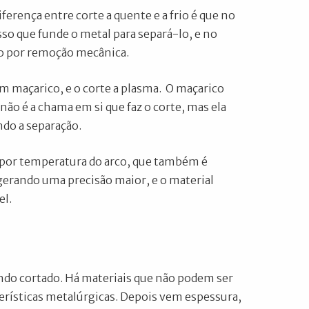
ferença entre corte a quente e a frio é que no
so que funde o metal para separá-lo, e no
ção por remoção mecânica.
om maçarico, e o corte a plasma. O maçarico
ão é a chama em si que faz o corte, mas ela
ndo a separação.
l por temperatura do arco, que também é
gerando uma precisão maior, e o material
el.
endo cortado. Há materiais que não podem ser
terísticas metalúrgicas. Depois vem espessura,