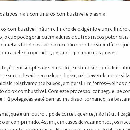
 os tipos mais comuns: oxicombustível e plasma
 oxicombustível, há um cilindro de oxigênio e um cilindro 
, o que pode gerar queimaduras e outros riscos potenciai
o, metais fundidos caindo no chão ou sobre superfícies que 
com a pele do operador, gerando queimaduras graves.
to, é bem simples de ser usado, existem kits com dois ci
co e serem levados a qualquer lugar, não havendo necessi
niciais relativamente baixos, em geral. Em ferros-velhos e
o do oxicombustível. Com este processo, consegue-se cor
e 1, 2 polegadas e até bem acima disso, tornando-se basta
asma, que é um outro tipo de corte a quente, não há utiliza
o ar comprimido. Assim, em casos de vazamentos, os risco
ativamente minimizados. No entanto, no caso do plasma, exis