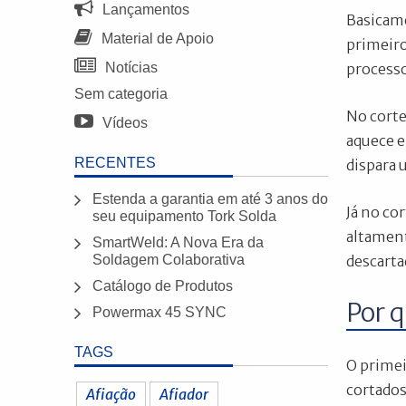
Lançamentos
Basicame
Material de Apoio
primeiro
Notícias
processo
Sem categoria
No corte
Vídeos
aquece e
RECENTES
dispara 
Estenda a garantia em até 3 anos do
Já no co
seu equipamento Tork Solda
altament
SmartWeld: A Nova Era da
Soldagem Colaborativa
descarta
Catálogo de Produtos
Por q
Powermax 45 SYNC
TAGS
O primei
cortados
Afiação
Afiador