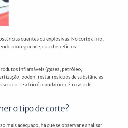
bstâncias quentes ou explosivas. No corte a frio,
endo a integridade, com benefícios
rodutos inflamáveis (gases, petróleo,
nertização, podem restar resíduos de substâncias
so o corte a frio é mandatório. É o caso de
er o tipo de corte?
esso mais adequado, há que se observar e analisar