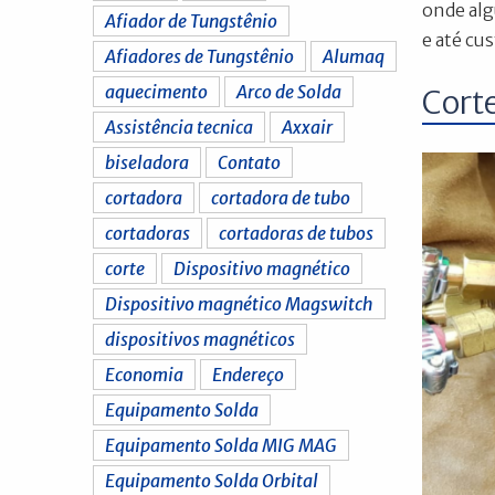
onde alg
Afiador de Tungstênio
e até cu
Afiadores de Tungstênio
Alumaq
aquecimento
Arco de Solda
Cort
Assistência tecnica
Axxair
biseladora
Contato
cortadora
cortadora de tubo
cortadoras
cortadoras de tubos
corte
Dispositivo magnético
Dispositivo magnético Magswitch
dispositivos magnéticos
Economia
Endereço
Equipamento Solda
Equipamento Solda MIG MAG
Equipamento Solda Orbital