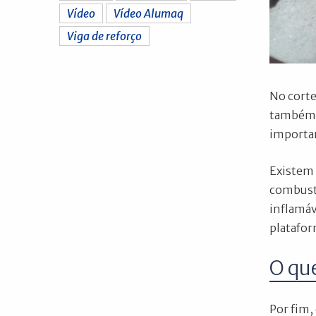
Vídeo
Vídeo Alumaq
Viga de reforço
No corte
também n
importan
Existem 
combustí
inflamáv
platafor
O que
Por fim,