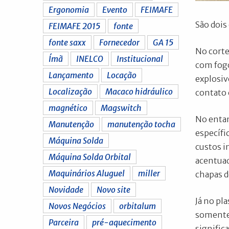
Ergonomia
Evento
FEIMAFE
São dois
FEIMAFE 2015
fonte
fonte saxx
Fornecedor
GA 15
No corte
Ímã
INELCO
Institucional
com fogo
Lançamento
Locação
explosiv
Localização
Macaco hidráulico
contato 
magnético
Magswitch
No entan
Manutenção
manutenção tocha
específi
Máquina Solda
custos i
Máquina Solda Orbital
acentuad
Maquinários Aluguel
miller
chapas d
Novidade
Novo site
Já no pl
Novos Negócios
orbitalum
somente 
Parceira
pré-aquecimento
signific