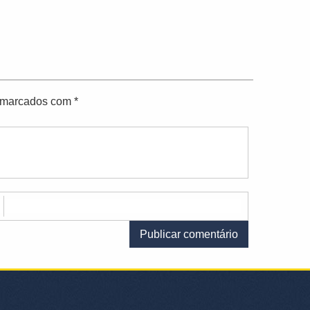
o marcados com
*