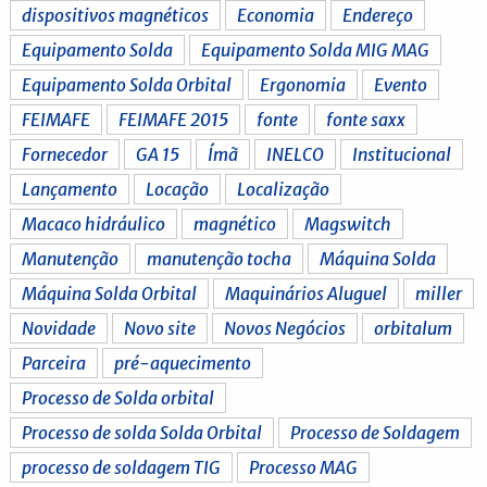
dispositivos magnéticos
Economia
Endereço
Equipamento Solda
Equipamento Solda MIG MAG
Equipamento Solda Orbital
Ergonomia
Evento
FEIMAFE
FEIMAFE 2015
fonte
fonte saxx
Fornecedor
GA 15
Ímã
INELCO
Institucional
Lançamento
Locação
Localização
Macaco hidráulico
magnético
Magswitch
Manutenção
manutenção tocha
Máquina Solda
Máquina Solda Orbital
Maquinários Aluguel
miller
Novidade
Novo site
Novos Negócios
orbitalum
Parceira
pré-aquecimento
Processo de Solda orbital
Processo de solda Solda Orbital
Processo de Soldagem
processo de soldagem TIG
Processo MAG