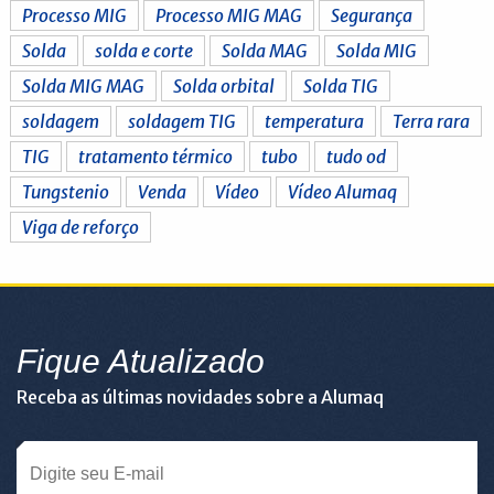
Processo MIG
Processo MIG MAG
Segurança
Solda
solda e corte
Solda MAG
Solda MIG
Solda MIG MAG
Solda orbital
Solda TIG
soldagem
soldagem TIG
temperatura
Terra rara
TIG
tratamento térmico
tubo
tudo od
Tungstenio
Venda
Vídeo
Vídeo Alumaq
Viga de reforço
Fique Atualizado
Receba as últimas novidades sobre a Alumaq