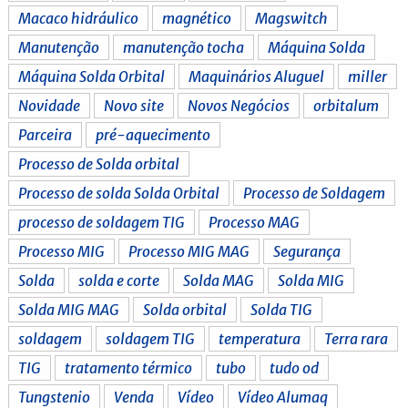
Macaco hidráulico
magnético
Magswitch
Manutenção
manutenção tocha
Máquina Solda
Máquina Solda Orbital
Maquinários Aluguel
miller
Novidade
Novo site
Novos Negócios
orbitalum
Parceira
pré-aquecimento
Processo de Solda orbital
Processo de solda Solda Orbital
Processo de Soldagem
processo de soldagem TIG
Processo MAG
Processo MIG
Processo MIG MAG
Segurança
Solda
solda e corte
Solda MAG
Solda MIG
Solda MIG MAG
Solda orbital
Solda TIG
soldagem
soldagem TIG
temperatura
Terra rara
TIG
tratamento térmico
tubo
tudo od
Tungstenio
Venda
Vídeo
Vídeo Alumaq