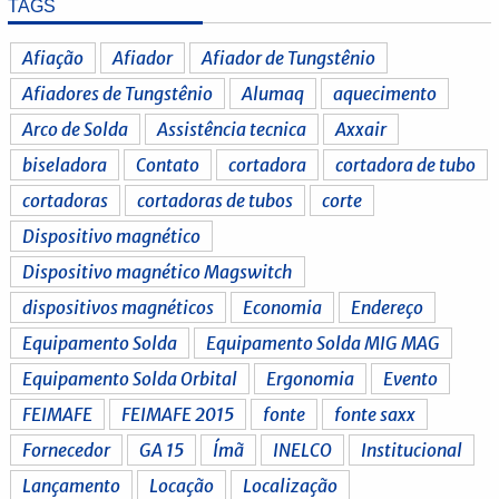
TAGS
Afiação
Afiador
Afiador de Tungstênio
Afiadores de Tungstênio
Alumaq
aquecimento
Arco de Solda
Assistência tecnica
Axxair
biseladora
Contato
cortadora
cortadora de tubo
cortadoras
cortadoras de tubos
corte
Dispositivo magnético
Dispositivo magnético Magswitch
dispositivos magnéticos
Economia
Endereço
Equipamento Solda
Equipamento Solda MIG MAG
Equipamento Solda Orbital
Ergonomia
Evento
FEIMAFE
FEIMAFE 2015
fonte
fonte saxx
Fornecedor
GA 15
Ímã
INELCO
Institucional
Lançamento
Locação
Localização